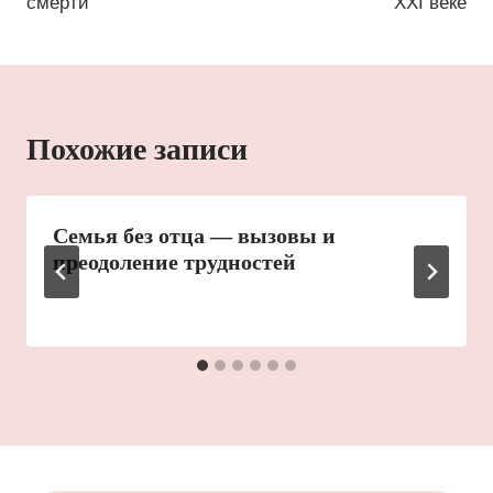
смерти
XXI веке
записям
Похожие записи
Семья без отца — вызовы и
преодоление трудностей