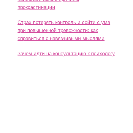
прокрастинации
Страх потерять контроль и сойти с ума
при повышенной тревожности: как
справиться с навязчивыми мыслями
Зачем идти на консультацию к психологу