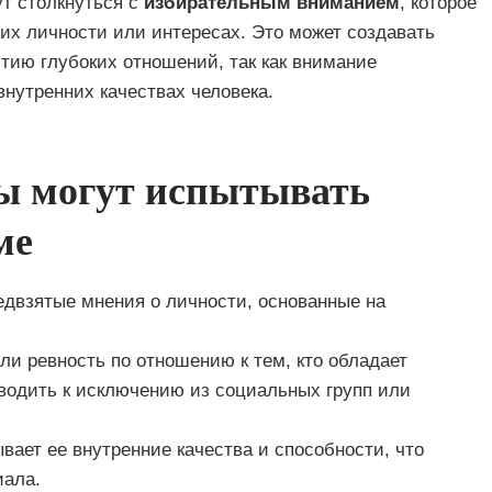
т столкнуться с
избирательным вниманием
, которое
 их личности или интересах. Это может создавать
тию глубоких отношений, так как внимание
внутренних качествах человека.
ы могут испытывать
ме
двзятые мнения о личности, основанные на
и ревность по отношению к тем, кто обладает
водить к исключению из социальных групп или
ает ее внутренние качества и способности, что
иала.