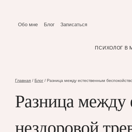
Перейти
к
содержимому
Обо мне
Блог
Записаться
ПСИХОЛОГ В 
Главная
/
Блог
/
Разница между естественным беспокойств
Разница между 
нездоровой тр