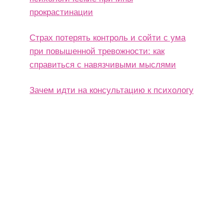
прокрастинации
Страх потерять контроль и сойти с ума
при повышенной тревожности: как
справиться с навязчивыми мыслями
Зачем идти на консультацию к психологу