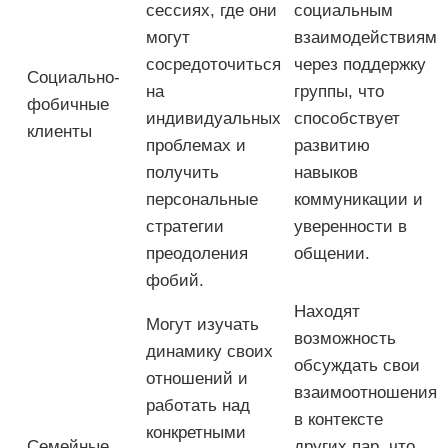
сессиях, где они
социальным
могут
взаимодействиям
сосредоточиться
через поддержку
Социально-
на
группы, что
фобичные
индивидуальных
способствует
клиенты
проблемах и
развитию
получить
навыков
персональные
коммуникации и
стратегии
уверенности в
преодоления
общении.
фобий.
Находят
Могут изучать
возможность
динамику своих
обсуждать свои
отношений и
взаимоотношения
работать над
в контексте
конкретными
Семейные
других пар, что