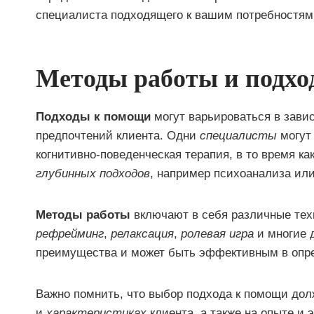
специалиста подходящего к вашим потребностям
Методы работы и подх
Подходы к помощи
могут варьироваться в зави
предпочтений клиента. Одни
специалисты
могут
когнитивно-поведенческая терапия, в то время к
глубинных подходов
, например психоанализа или
Методы работы
включают в себя различные техн
рефрейминг
,
релаксация
,
ролевая игра
и многие 
преимущества и может быть эффективным в опр
Важно помнить, что выбор подхода к помощи до
и
характеристиках
клиента, а также на опыте и