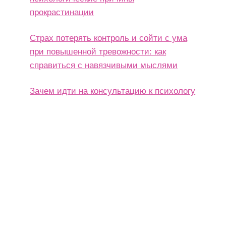
прокрастинации
Страх потерять контроль и сойти с ума
при повышенной тревожности: как
справиться с навязчивыми мыслями
Зачем идти на консультацию к психологу